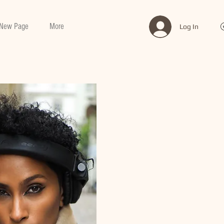
New Page
More
Log In