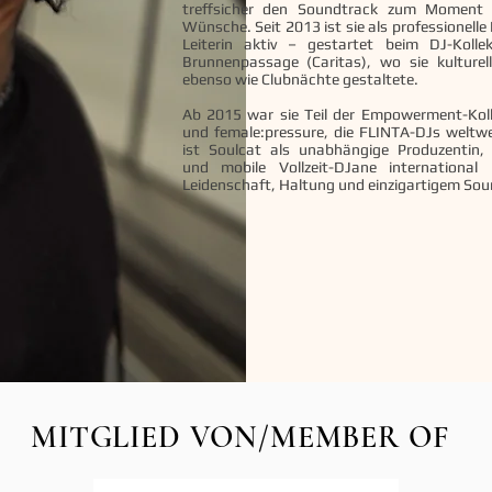
treffsicher den Soundtrack zum Moment –
Wünsche. Seit 2013 ist sie als professionel
Leiterin aktiv – gestartet beim DJ-Kollek
Brunnenpassage (Caritas), wo sie kulturel
ebenso wie Clubnächte gestaltete.
Ab 2015 war sie Teil der Empowerment-Ko
und female:pressure, die FLINTA-DJs weltwe
ist Soulcat als unabhängige Produzentin, 
und mobile Vollzeit-DJane internationa
Leidenschaft, Haltung und einzigartigem Sou
MITGLIED VON/MEMBER OF