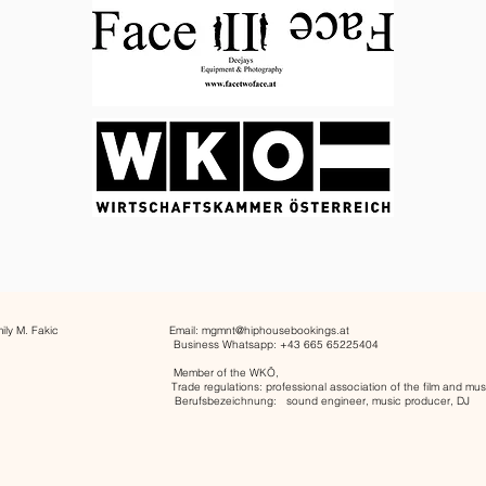
Emily M. Fakic
Email:
mgmnt@hiphousebookings.at
 2-6 Business Whatsapp: +43 665 65225404
Wien Member of the WKÖ,
h Trade regulations: professional association of the film and music i
bezeichnung: sound engineer, music producer, DJ