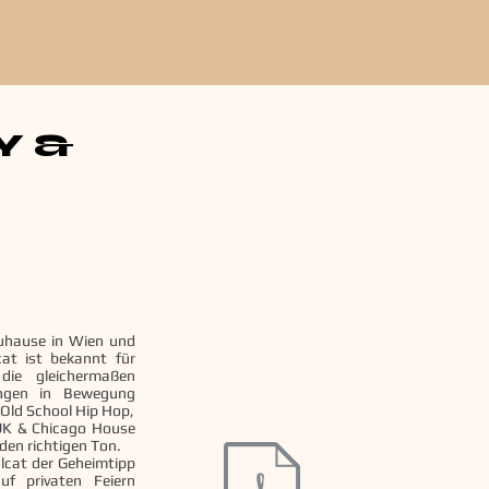
Y &
zuhause in Wien und
at ist bekannt für
 die gleichermaßen
ngen in Bewegung
, Old School Hip Hop,
 UK & Chicago House
 den richtigen Ton.
ulcat der Geheimtipp
uf privaten Feiern