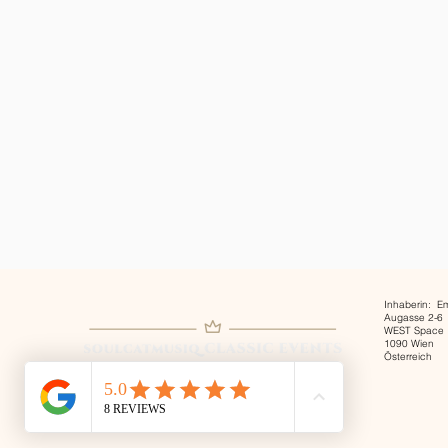
Inhaberin:
Augasse
WEST Space
1090 
Österreic
Berufs