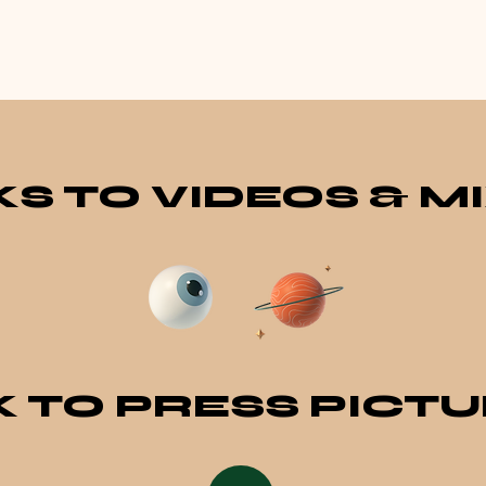
KS TO VIDEOS & M
K TO PRESS PICT