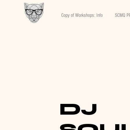
Copy of Workshops: Info
SCMQ P
DJ
SOU