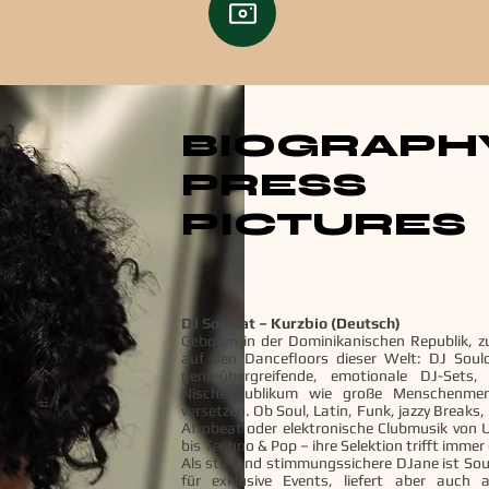
BIOGRAPH
PRESS
PICTURES
DJ Soulcat – Kurzbio (Deutsch)
Geboren in der Dominikanischen Republik, 
auf den Dancefloors dieser Welt: DJ Soulc
genreübergreifende, emotionale DJ-Sets,
Nischenpublikum wie große Menschenme
versetzen. Ob Soul, Latin, Funk, jazzy Breaks
Afrobeat oder elektronische Clubmusik von
bis Techno & Pop – ihre Selektion trifft immer
Als stil- und stimmungssichere DJane ist So
für exklusive Events, liefert aber auch a