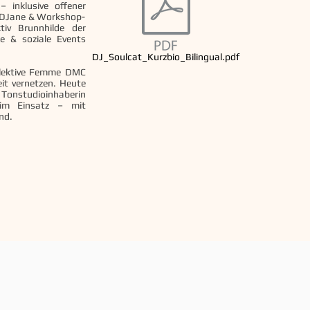
 inklusive offener
le DJane & Workshop-
tiv Brunnhilde der
le & soziale Events
DJ_Soulcat_Kurzbio_Bilingual.pdf
llektive Femme DMC
it vernetzen. Heute
Tonstudioinhaberin
l im Einsatz – mit
nd.