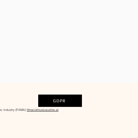
GDPR
ndustry (FAMA)
filmandmusicaustria.at